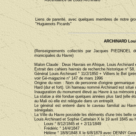
Liens de parenté, avec quelques membres de notre gr
"Huguenots Picards"
ARCHINARD Louis 
(Renseignements collectés par Jacques PIEDNOEL du
municipales du Havre)
Malon Claude : Deux Havrais en Afrique, Louis Archinard et
Extrait des cahiers havrais de recherche historique n° 58
Général Louis Archinard ° 11/2/1850 + Villiers le Bel (pr
voir Gé-magazine n° 147 de mars 1996
Origine du nom : Nom de personne d'origine germanique c
Hard (dur et fort). Un hameau nommé Archinard est situé d
Inauguration du monument élevé au Havre à sa mémoire par
La statue a été fondue quelques années plus tard (elle é
au Mali où elle est reléguée dans un entrepôt.
Le général est enterré dans le caveau familial au Hav
sénégalais.
La Ville du Havre possède les éléments d'une très belle sé
Louis Archinard et Sophie Cattelain X le 19 avril 1845 au 
Louis ° 8/12/1845 et + 2/11/1849
Frédéric ° 14/4/1847
Hélène ° 18/8/1848 X le 6/8/1879 avec DENNY Geor