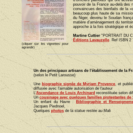
pouvoir de la France au-delà des m
convaincues des bienfaits de la «
beaucoup plus haute de sa mission. 
du Niger, devenu le Soudan frança
matière d’aménagement du territoir
approche à la fois stratégique et 
Martine Cuttier
"PORTRAIT DU CO
Éditions Lavauzelle
. Ref ISBN 2
(cliquer sur les vignettes pour
agrandir)
Un des principaux artisans de l'établissement de la 
(selon le Petit Larousse)
Une
biographie signée de Myriam Provence
, et publ
diffusée avec l'aimable autorisation de l'auteur
L'
Ascendance de Louis Archinard
reconstituée selon di
Un
cousinage avec quelques familles protestantes de
Un enfant du Havre :
Bibliographie et Renseigneme
Jacques Piednoel,
Quelques
photos
de la statue restée au Mali