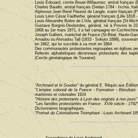
Louis Edouard, comte Bouet-Willaumez, amiral français (B
Charles Baudin, amiral français (Sedan 1784 - Ischia. Ital
Alphonse Jean René Fleuriot de Langle, marin français (Pr
Louis Léon César Faidherbe, général français (Lille 1818 -
Louis Alexandre Brière de L'Isle, général français (St-Mi
Gustave Borgnis-Desbordes, général, né à Provins le 22 
1868 au 1er mars 1871, il a fait campagne en Cochinchine. 
Joseph Gallieni, maréchal de France (St-Béat, Haute-Garo
Amadou ou Ahmadou Tall (1833 - Sokoto 1898), souverain t
en 1862, qui lui succède à sa mort en 1864
Des communautés protestantes regroupées en églises peu
Relevés alphabétiques décennaux protestants des bapt
(Cercle généalogique de Touraine)
"Archinard et le Soudan"
du général E. Réquin aux Édition
"L'empire colonial de la France - Formation - Résultats 
maritimes et coloniales 1924
"Histoire des protestants à Lyon des origines à nos jours"
"Les
familles protestantes en France . XVlè siècle - 1792
Dictionnaires biographiques.
"Portrait du Colonialisme Triomphant - Louis Archinard 18
Ascendance de Louis Archinard