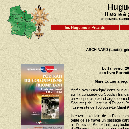
Hugu
Histoire &
en Picardie, Camb
les Huguenots Picards
ARCHINARD (Louis), géné
Le 17 février 2
son livre Portra
Mme Cuttier a reçu
Après avoir enseigné dans plusieur
sur la conquête du Soudan français 
en Afrique, elle est chargée de re
Sécurité) de l’Institut d’Études
l’Université de Toulouse-Le Mirail 
L’œuvre coloniale de la France est
tente de se frayer un passage dan
à découvrir. Protestant, polytechn
d’officiers patriotes qui ont acti