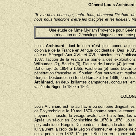
Général Louis Archinard 
"Il y a deux noms qui, entre tous, dominent l’histoire de
nous nous honorons d’être les disciples et les fidèles"
, M
Une étude de Mme Myriam Provence pour Gé-Magazi
La rédaction de Généalogie-Magazine remercie pa
Louis
Archinard
, dont le nom n'est plus connu aujour
coloniale de la France en Afrique occidentale. Dès le X
côte du Sénégal. Aux XVIe et XVIIe siècles, les établiss
1837, l'action de la France se borne à des exploratio
Willaumez (2), Baudin (3), Fleuriot de Langle (4) jetten
Dahomey. De 1854 à 1865, Faidherbe (5) fonde Dakar, pac
pénétration française au Soudan. Son oeuvre est reprise 
Borgnis-Desbordes (7) fonde Bamako. En 1886, le colonel 
Archinard
, en deux brillantes campagnes, conquiert l'em
vallée du Niger de 1890 à 1894.
COLONE
Louis Archinard est né au Havre où son père dirigeait les é
de Polytechnique le 10 mai 1870 comme sous-lieutenant au r
moyenne, musclé, le visage ovale, aux traits fins, les 
Après un séjour en Cochinchine de 1876 à 1878, Loui
polytechnique. Borgnis-Desbordes lui demande alors de le
lui valurent la croix de la Légion d'honneur et le grade de
qui a permis en 1892 d'ériger le Soudan en colonie au