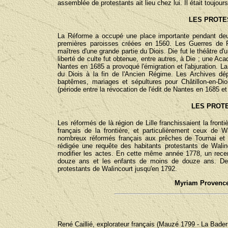
assemblée de protestants ait lieu chez lui. Il était toujour
LES PROTE
La Réforme a occupé une place importante pendant deux
premières paroisses créées en 1560. Les Guerres de R
maîtres d'une grande partie du Diois. Die fut le théâtre d
liberté de culte fut obtenue, entre autres, à Die ; une A
Nantes en 1685 a provoqué l'émigration et l'abjuration.
du Diois à la fin de l'Ancien Régime. Les Archives dé
baptêmes, mariages et sépultures pour Châtillon-en-Di
(période entre la révocation de l'édit de Nantes en 1685 et
LES PROT
Les réformés de là région de Lille franchissaient la fronti
français de la frontière, et particulièrement ceux de
nombreux réformés français aux prêches de Tournai et 
rédigée une requête des habitants protestants de Walinco
modifier les actes. En cette même année 1778, un recen
douze ans et les enfants de moins de douze ans. De 
protestants de Walincourt jusqu'en 1792.
Myriam Provence
René Caillié, explorateur français (Mauzé 1799 - La Bader