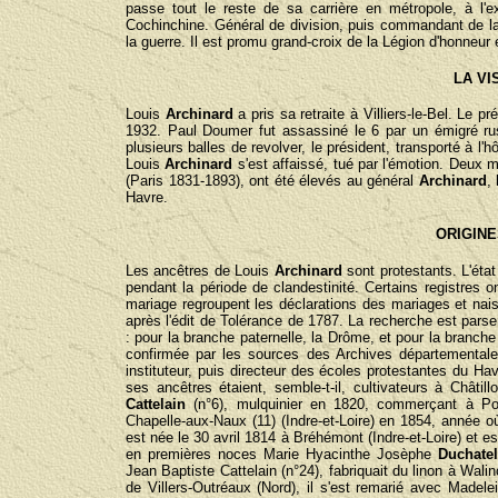
passe tout le reste de sa carrière en métropole, à l'e
Cochinchine. Général de division, puis commandant de la 
la guerre. Il est promu grand-croix de la Légion d'honneur en 
LA VI
Louis
Archinard
a pris sa retraite à Villiers-le-Bel. Le 
1932. Paul Doumer fut assassiné le 6 par un émigré russe
plusieurs balles de revolver, le président, transporté à l'
Louis
Archinard
s'est affaissé, tué par l'émotion. Deu
(Paris 1831-1893), ont été élevés au général
Archinard
,
Havre.
ORIGIN
Les ancêtres de Louis
Archinard
sont protestants. L'état
pendant la période de clandestinité. Certains registres o
mariage regroupent les déclarations des mariages et nai
après l'édit de Tolérance de 1787. La recherche est pars
: pour la branche paternelle, la Drôme, et pour la branch
confirmée par les sources des Archives départemental
instituteur, puis directeur des écoles protestantes du Ha
ses ancêtres étaient, semble-t-il, cultivateurs à Châtill
Cattelain
(n°6), mulquinier en 1820, commerçant à Pont
Chapelle-aux-Naux (11) (Indre-et-Loire) en 1854, année
est née le 30 avril 1814 à Bréhémont (Indre-et-Loire) et es
en premières noces Marie Hyacinthe Josèphe
Duchate
Jean Baptiste Cattelain (n°24), fabriquait du linon à Wali
de Villers-Outréaux (Nord), il s'est remarié avec Madel