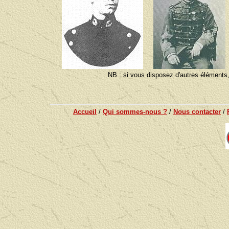
NB : si vous disposez d'autres éléments,
Accueil
/
Qui sommes-nous ?
/
Nous contacter
/